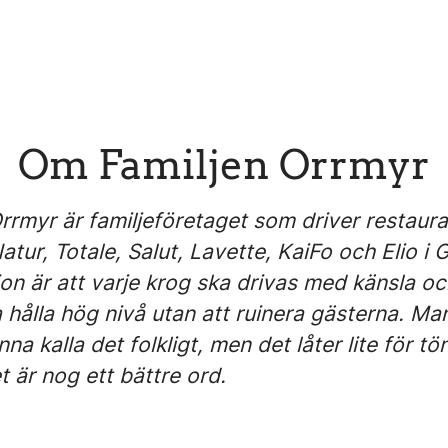
Om Familjen Orrmyr
Orrmyr är familjeföretaget som driver restaur
atur, Totale, Salut, Lavette, KaiFo och Elio i
on är att varje krog ska drivas med känsla oc
hålla hög nivå utan att ruinera gästerna. Man
na kalla det folkligt, men det låter lite för tön
 är nog ett bättre ord.