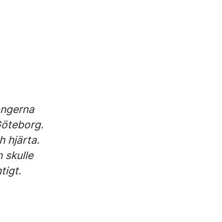
angerna
 Göteborg.
h hjärta.
 skulle
tigt.