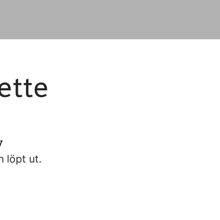
ette
v
n löpt ut.