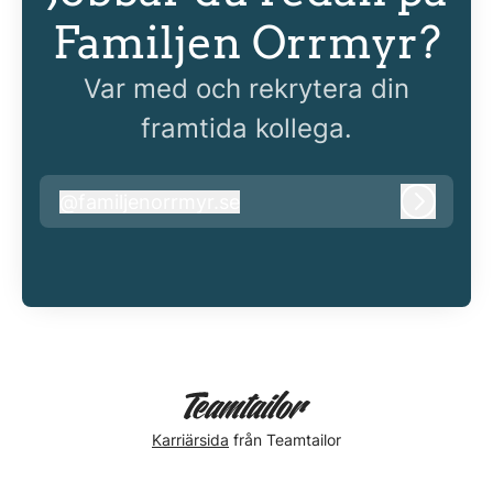
Familjen Orrmyr?
Var med och rekrytera din
framtida kollega.
@
familjenorrmyr.se
familjenorrmyr.se
Logga i
Karriärsida
från Teamtailor