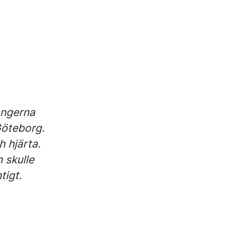
angerna
 Göteborg.
h hjärta.
 skulle
tigt.