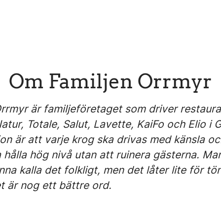
Om Familjen Orrmyr
Orrmyr är familjeföretaget som driver restaur
atur, Totale, Salut, Lavette, KaiFo och Elio i
on är att varje krog ska drivas med känsla oc
hålla hög nivå utan att ruinera gästerna. Man
na kalla det folkligt, men det låter lite för tön
 är nog ett bättre ord.