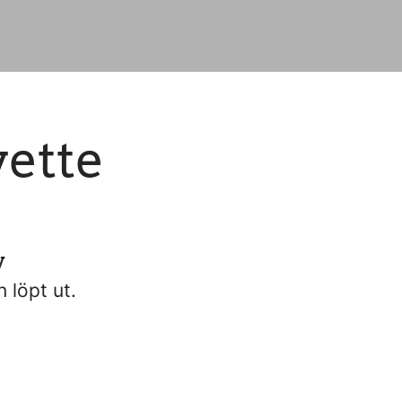
vette
v
n löpt ut.